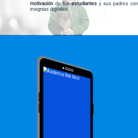
motivación
de tus
estudiantes
y sus padres co
insignias digitales.