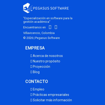
Académica Web
es la
SOLICITAR PROPUESTA AHORA
mejor
opción para tu
colegio
"Especialización en software para la
gestión académica"
Encuentranos en
Villavicencio, Colombia
© 2026 | Pegasus Software
EMPRESA
Acerca de nosotros
Nuestro propósito
Proyección
Blog
CONTACTO
Empleo
Prácticas empresariales
Solicitar más información